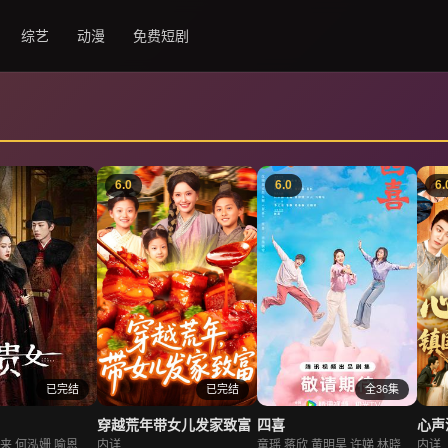
综艺
动漫
免费短剧
6.0
6.0
6.
已完结
已完结
全36集
穿越荒年带女儿发家致富
四喜
陈都灵,辛云来,何泓姗,喻恩泰,温峥嵘,王艳,刘旭威,傅菁,黄海冰,廖慧佳
内详
童瑶,蒋欣,黄明昊,许娣,林晓杰,侯岩松,岳红,付辛博,王菊,黄澄澄,宣言,马旭东,李之夏,牛飘,谭希和,王瑞欣,王澜,冯鹏,周游,张帆,刘思辰
内详