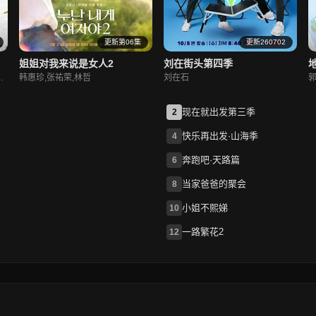
更新第06集
更新260702
姐姐对我来说是女人2
刘在街头第四季
昊,梁经伦,周晓燕
韩惠珍,张祐荣,林哲
刘在石
现在就出发第三季
2
快乐再出发·山海季
4
奔跑吧·天路篇
6
当家爸爸的聚会
8
小姐不熙娣
10
一路繁花2
12