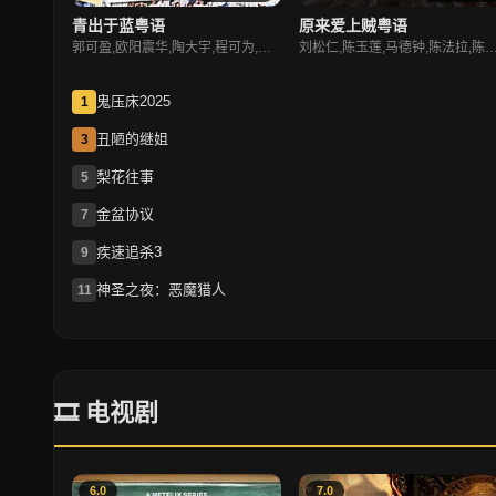
青出于蓝粤语
原来爱上贼粤语
郭可盈,欧阳震华,陶大宇,程可为,杨思琦,甄志强,秦沛,周永恒,胡枫,吕珊
刘松仁,陈玉莲,马德钟,陈法拉
鬼压床2025
1
丑陋的继姐
3
梨花往事
5
金盆协议
7
疾速追杀3
9
神圣之夜：恶魔猎人
11
🎞 电视剧
6.0
7.0