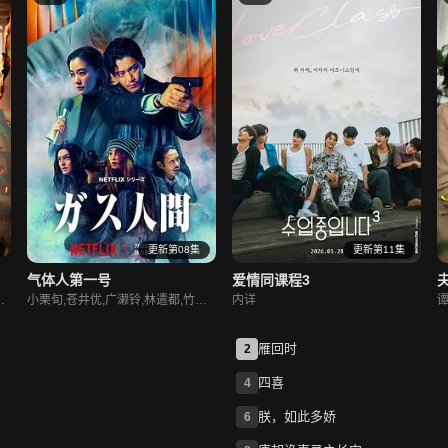
更新第08集
更新第11集
气体人第一号
爱情同课程3
,周小鹏,齐美仁真,肖茵,马可,宁文彤
小栗旬,苍井优,广濑铃,林遣都,竹野内丰,内田雅乐
内详
谭
雁回时
2
四喜
4
朕，如此多娇
6