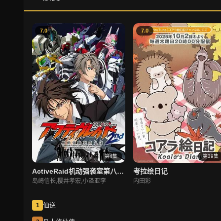
7.0
7.0
第4集
第39集
ActiveRaid机动强袭室第八组第二季
考拉绘日记
岛崎信长,樱井孝宏,小泽亚李
内田彩
仙逆
1