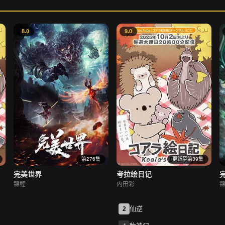
8.0
9.0
第276集
更新至第39集
完美世界
考拉绘日记
锦鲤
内田彩
仙逆
2