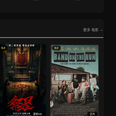
更多 电影 →
8.0
9.0
更新HD
正片