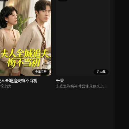
全集完结
第13集
夫人全城追夫悔不当初
千香
伦,何为
宋威龙,鞠婧祎,叶盛佳,朱丽岚,刘梦芮,何中华,张志浩,林艾泇,郑合惠子,赵华为,梁咏妮,傅方俊