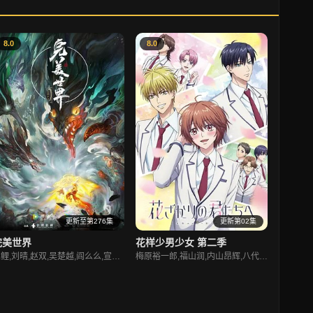
8.0
8.0
更新至第276集
更新第02集
完美世界
花样少男少女 第二季
锦鲤,刘晴,赵双,吴楚越,阎么么,宣晓鸣
梅原裕一郎,福山润,内山昂辉,八代拓,日野聪,驹田航,川岛零士,夏吉优子,西山宏太朗,山根绮,户谷菊之介,古屋亚南