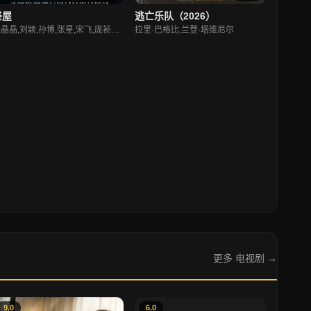
祭屋
逃亡乐队（2026）
张晶晶,刘颖,孙博,张星,宋飞,庞祯祺,康依凡,巨慧颖,牧汉彧,张艳华,于快,唐中华
拉里·巴格比,兰登·塔维尼尔
更多 电视剧 →
9.0
6.0