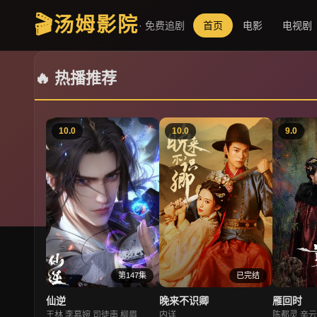
🎬
汤姆影院
· 免费追剧
首页
电影
电视剧
🔥 热播推荐
10.0
10.0
9.0
第147集
已完结
仙逆
晚来不识卿
雁回时
王林,李慕婉,司徒南,柳眉
内详