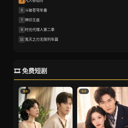
凡人修仙传
3
斗破苍穹年番
5
神印王座
7
时光代理人第二季
9
鬼灭之刃无限列车篇
11
🎞 免费短剧
9.0
6.0