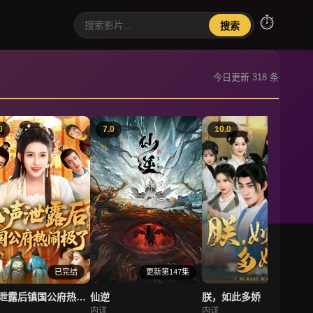
⏱
搜索
今日更新 318 条
0
7.0
10.0
已完结
更新第147集
已完结
心声泄露后镇国公府热闹极了
仙逆
朕，如此多娇
内详
内详