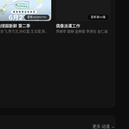
更新20260701
更新第04集
地球超新鲜 第二季
偶像派遣工作
郭京飞,李乃文,孙红雷,王玉雯,陈星旭,刘宇宁,林一,龚俊
李赫宰 银赫 金桐俊 李贤在 金仁诚
更多 动漫 →