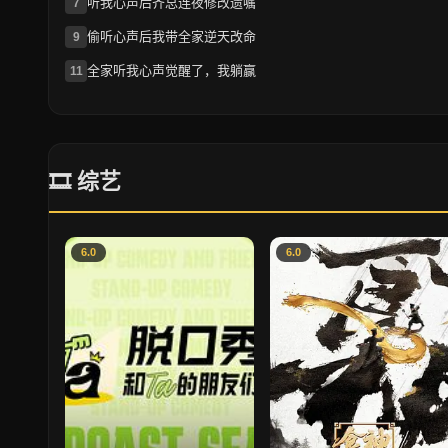
听我心声后齐总连夜修改遗嘱
7
偷听心声后我带全家逆天改命
9
全家听我心声觉醒了，我躺赢
11
🎞 综艺
6.0
6.0