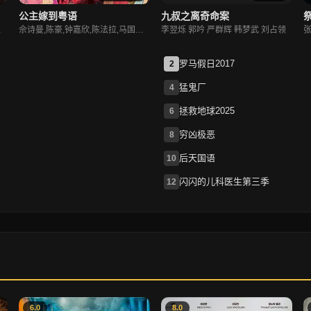
公主嫁到粤语
九叔之离奇命案
,陈敏之
佘诗曼,陈豪,钟嘉欣,陈法拉,马国明,黄浩然,关菊英,李香琴,阮兆祥
李翌烁 郭吟 严群辉 韩梦武 刘占领
罗马假日2017
2
猛鬼厂
4
拯救地球2025
6
穷凶极恶
8
后天国语
10
闪闪的儿科医生第三季
12
6.0
8.0