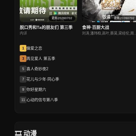
更新20260702
更新20260702
脱口秀和Ta的朋友们 第三季
食神·百厨大战
内详
刘涛,潘玮柏,高叶,蔡
偏爱之恋
1
再见爱人 第五季
3
喜人奇妙夜2
5
花儿与少年·同心季
7
你好星期六
9
心动的信号第八季
11
🎞 动漫