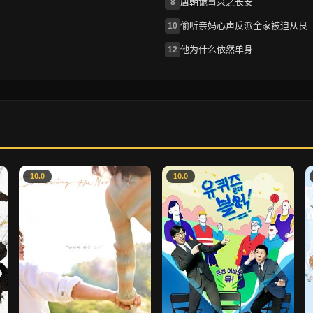
唐朝诡事录之长安
8
偷听亲妈心声反派全家被迫从良
10
他为什么依然单身
12
10.0
10.0