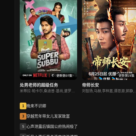
更新第07集
更新第24集
处男老师的超级任务
帝师长安
米蒂拉·帕卡尔,桑迪普·基尚,婆罗门·安达姆,穆里·夏尔马,Manasa·Chowdary
刘智扬,马赫,李梓嘉,谭思源,郭静,阿比达,余璐娜
晚来不识卿
1
穿越荒年带女儿发家致富
3
心声泄露后镇国公府热闹极了
5