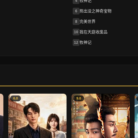
牧神记
4
熊出没之神奇宝物
6
完美世界
8
我在天庭收废品
10
牧神记
12
6.0
9.0